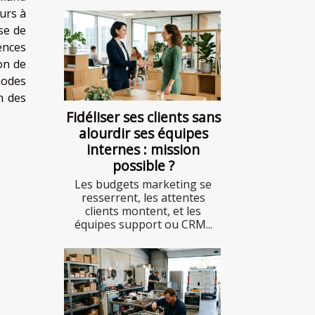
urs à
se de
ences
on de
hodes
n des
Fidéliser ses clients sans
alourdir ses équipes
internes : mission
possible ?
Les budgets marketing se
resserrent, les attentes
clients montent, et les
équipes support ou CRM...