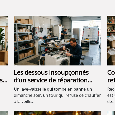
Les dessous insoupçonnés
Co
s :
d’un service de réparation
re
réactif
le
Un lave-vaisselle qui tombe en panne un
Redé
dimanche soir, un four qui refuse de chauffer
est
à la veille...
de...