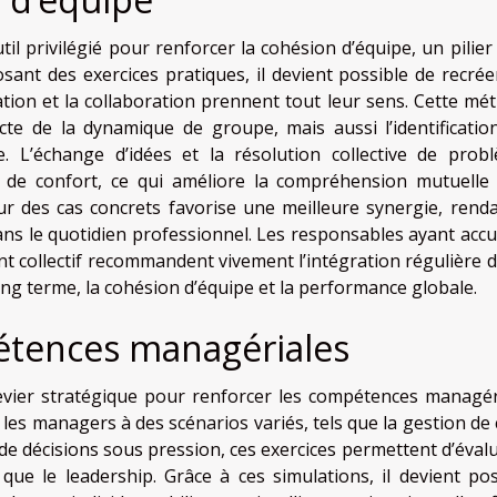
l privilégié pour renforcer la cohésion d’équipe, un pilier 
nt des exercices pratiques, il devient possible de recrée
ion et la collaboration prennent tout leur sens. Cette mé
te de la dynamique de groupe, mais aussi l’identificatio
 L’échange d’idées et la résolution collective de prob
de confort, ce qui améliore la compréhension mutuelle 
sur des cas concrets favorise une meilleure synergie, renda
dans le quotidien professionnel. Les responsables ayant acc
t collectif recommandent vivement l’intégration régulière d
ong terme, la cohésion d’équipe et la performance globale.
étences managériales
evier stratégique pour renforcer les compétences managér
es managers à des scénarios variés, tels que la gestion de c
e de décisions sous pression, ces exercices permettent d’éval
 que le leadership. Grâce à ces simulations, il devient pos