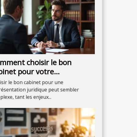
mment choisir le bon
binet pour votre
présentation juridique ?
isir le bon cabinet pour une
résentation juridique peut sembler
lexe, tant les enjeux...