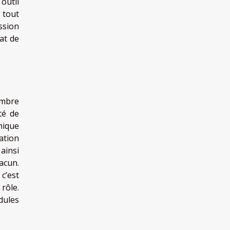
outil
 tout
ssion
at de
embre
té de
mique
ation
ainsi
acun.
c’est
rôle.
dules