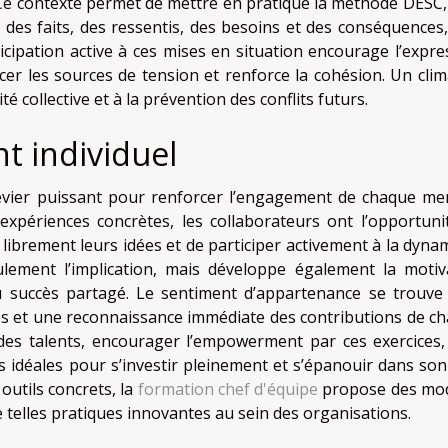
Ce contexte permet de mettre en pratique la méthode DESC, 
e des faits, des ressentis, des besoins et des conséquences,
ticipation active à ces mises en situation encourage l’expre
cer les sources de tension et renforce la cohésion. Un clim
ité collective et à la prévention des conflits futurs.
t individuel
levier puissant pour renforcer l’engagement de chaque m
expériences concrètes, les collaborateurs ont l’opportuni
r librement leurs idées et de participer activement à la dyna
ulement l’implication, mais développe également la motiv
du succès partagé. Le sentiment d’appartenance se trouve 
es et une reconnaissance immédiate des contributions de ch
es talents, encourager l’empowerment par ces exercices, 
s idéales pour s’investir pleinement et s’épanouir dans son 
outils concrets, la
formation chef d'équipe
propose des mo
 telles pratiques innovantes au sein des organisations.