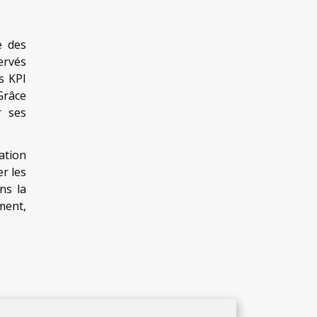
e des
ervés
s KPI
 Grâce
r ses
ation
er les
ns la
ment,