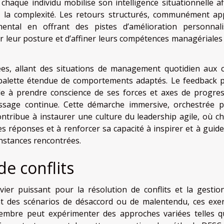
haque individu mobilise son intelligence situationnelle af
 à la complexité. Les retours structurés, communément ap
ental en offrant des pistes d’amélioration personnali
 leur posture et d’affiner leurs compétences managériales
iées, allant des situations de management quotidien aux c
 palette étendue de comportements adaptés. Le feedback p
de à prendre conscience de ses forces et axes de progres
sage continue. Cette démarche immersive, orchestrée p
tribue à instaurer une culture du leadership agile, où c
s réponses et à renforcer sa capacité à inspirer et à guide
onstances rencontrées.
 de conflits
vier puissant pour la résolution de conflits et la gestio
nt des scénarios de désaccord ou de malentendu, ces exer
mbre peut expérimenter des approches variées telles q