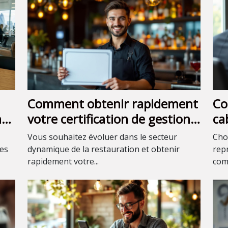
Comment obtenir rapidement
Co
nts
votre certification de gestion
ca
de bar ?
re
Vous souhaitez évoluer dans le secteur
Cho
ces
dynamique de la restauration et obtenir
rep
rapidement votre...
comp