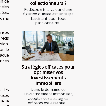
in de
collectionneurs ?
pelés
Redécouvrir la valeur d’une
sées,
figurine oubliée est un sujet
 dans
fascinant pour tout
passionné de...
rises
récis
sion,
ar le
haque
r ses
Stratégies efficaces pour
optimiser vos
investissements
immobiliers
Dans le domaine de
n des
l’investissement immobilier,
cices
adopter des stratégies
ue la
efficaces est essentiel...