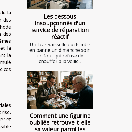
de la
Les dessous
r des
insoupçonnés d’un
thode
service de réparation
n des
réactif
lèmes
Un lave-vaisselle qui tombe
et la
en panne un dimanche soir,
nt la
un four qui refuse de
chauffer à la veille...
umulé
e ces
iales
rise,
Comment une figurine
uer et
oubliée retrouve-t-elle
sible
sa valeur parmi les