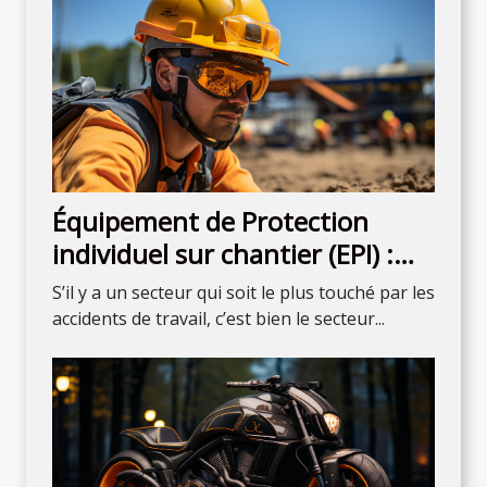
Équipement de Protection
individuel sur chantier (EPI) :
que faut-il savoir ?
S’il y a un secteur qui soit le plus touché par les
accidents de travail, c’est bien le secteur...