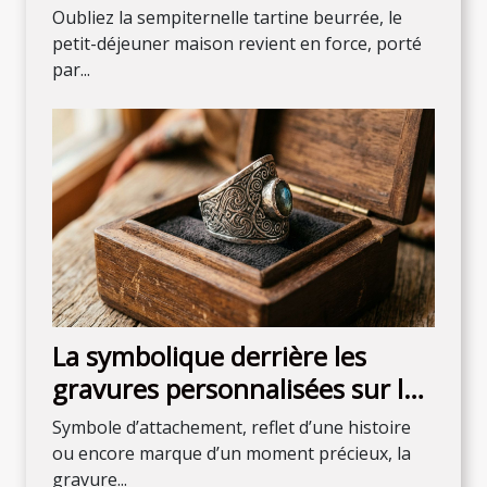
maison pour débuter la journée
Oubliez la sempiternelle tartine beurrée, le
petit-déjeuner maison revient en force, porté
par...
La symbolique derrière les
gravures personnalisées sur les
bijoux
Symbole d’attachement, reflet d’une histoire
ou encore marque d’un moment précieux, la
gravure...