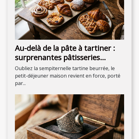
Au-delà de la pâte à tartiner :
surprenantes pâtisseries
maison pour débuter la journée
Oubliez la sempiternelle tartine beurrée, le
petit-déjeuner maison revient en force, porté
par...