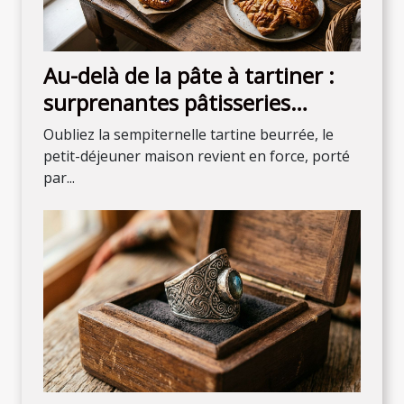
Au-delà de la pâte à tartiner :
surprenantes pâtisseries
maison pour débuter la journée
Oubliez la sempiternelle tartine beurrée, le
petit-déjeuner maison revient en force, porté
par...