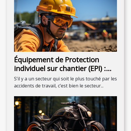
Équipement de Protection
individuel sur chantier (EPI) :
que faut-il savoir ?
S’il y a un secteur qui soit le plus touché par les
accidents de travail, c’est bien le secteur...