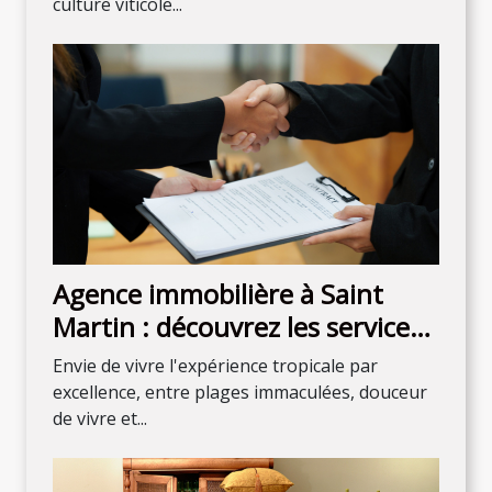
culture viticole...
Agence immobilière à Saint
Martin : découvrez les services
de 4U Real Estate
Envie de vivre l'expérience tropicale par
excellence, entre plages immaculées, douceur
de vivre et...