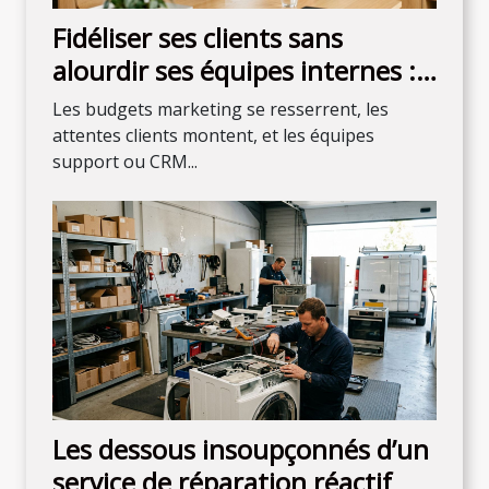
Fidéliser ses clients sans
alourdir ses équipes internes :
mission possible ?
Les budgets marketing se resserrent, les
attentes clients montent, et les équipes
support ou CRM...
Les dessous insoupçonnés d’un
service de réparation réactif